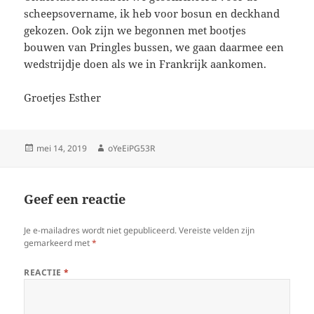
scheepsovername, ik heb voor bosun en deckhand
gekozen. Ook zijn we begonnen met bootjes
bouwen van Pringles bussen, we gaan daarmee een
wedstrijdje doen als we in Frankrijk aankomen.
Groetjes Esther
Geplaatst
Auteur
mei 14, 2019
oYeEiPG53R
op
Geef een reactie
Je e-mailadres wordt niet gepubliceerd.
Vereiste velden zijn
gemarkeerd met
*
REACTIE
*